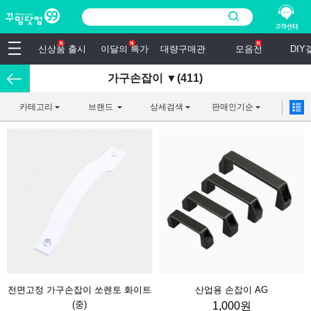
신상품 출시
이달의 특가
대량구매관
모음전
DI
가구손잡이 ▼(411)
카테고리
브랜드
상세검색
판매인기순
전면고정 가구손잡이 쏘렌토 화이트
산업용 손잡이 AG
(중)
1,000원