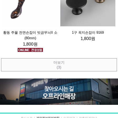
황동 주물 전면손잡이 빗금무늬II 소
1구 꼭지손잡이 9169
(80mm)
1,800원
1,800원
더보기
(3)
회사소개
|
개인정보처리방침
|
이용약관
|
제휴/입점안내