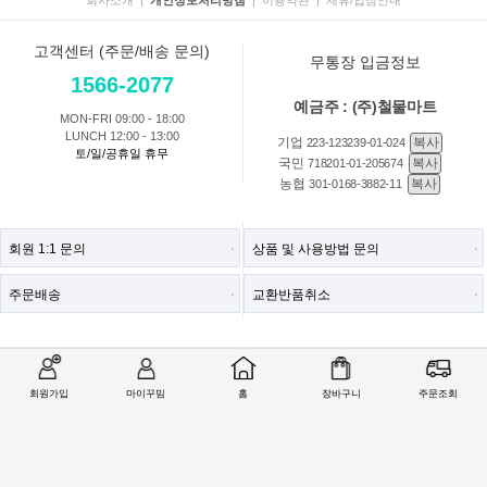
고객센터 (주문/배송 문의)
무통장 입금정보
1566-2077
예금주 : (주)철물마트
MON-FRI 09:00 - 18:00
LUNCH 12:00 - 13:00
기업
복사
223-123239-01-024
토/일/공휴일 휴무
국민
복사
718201-01-205674
농협
복사
301-0168-3882-11
회원 1:1 문의
상품 및 사용방법 문의
주문배송
교환반품취소
COMPANY : (주)철물마트 / CEO : 이숙열
ADDRESS : 인천광역시 검단구 봉수대로 1213 ((주)철물마트)
회원가입
마이꾸밈
홈
장바구니
주문조회
CALL CENTER :
1566-2077
| FAX : 0303-0202-2077
E-MAIL : help@99mim.com
개인정보보호책임자 : 이숙열
사업자등록번호 : 305-86-38841
[사업자확인]