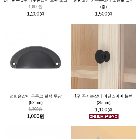
DIY 원목 2구 가구손잡이 모던 오크
전면고정 가구손잡이 쏘렌토 실버
1,800원
(중)
1,200원
1,500원
전면손잡이 구두코 블랙 무광
1구 꼭지손잡이 이단스마미 블랙
(82mm)
(29mm)
1,300원
1,100원
1,000원