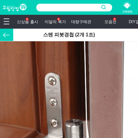
신상품 출시
이달의 특가
대량구매관
모음전
DI
스텐 피봇경첩 (2개 1조)