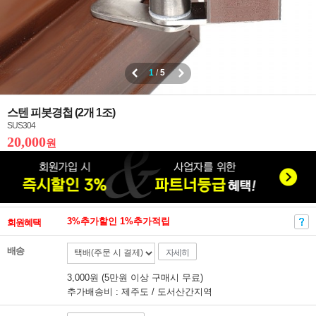
1
/
5
스텐 피봇경첩 (2개 1조)
SUS304
20,000
원
3%추가할인 1%추가적립
회원혜택
배송
자세히
3,000원 (5만원 이상 구매시 무료)
추가배송비 : 제주도 / 도서산간지역