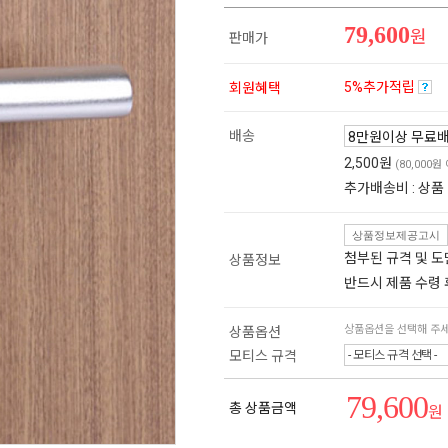
79,600
원
판매가
5%추가적립
회원혜택
배송
2,500원
(80,000원
추가배송비 : 상품
상품정보제공고시
첨부된 규격 및 
상품정보
반드시 제품 수령
상품옵션을 선택해 주
상품옵션
모티스 규격
- 모티스 규격 선택 -
79,600
총 상품금액
원