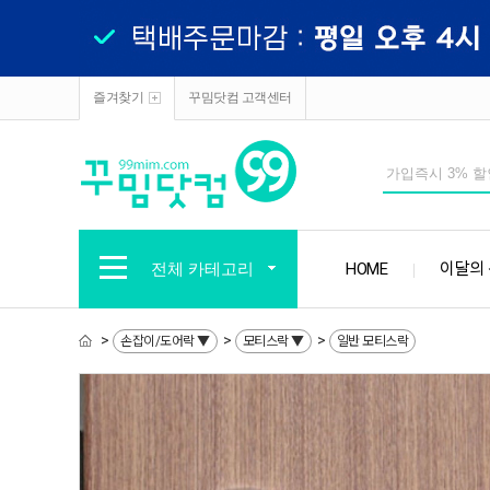
즐겨찾기
꾸밈닷컴 고객센터
전체 카테고리
HOME
이달의
>
>
>
손잡이/도어락 ▼
모티스락 ▼
일반 모티스락