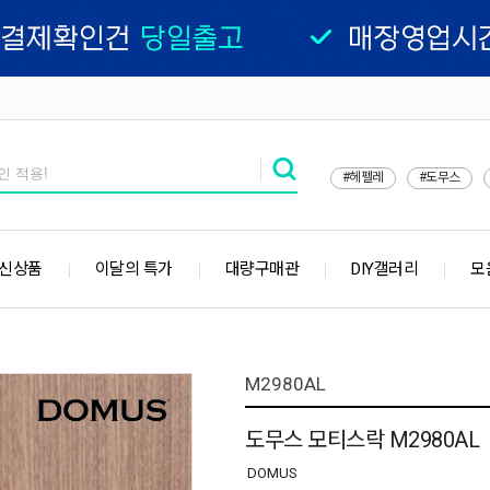
#헤펠레
#도무스
 신상품
이달의 특가
대량구매관
DIY갤러리
모
M2980AL
도무스 모티스락 M2980AL
DOMUS