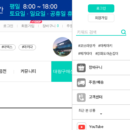
로그인
회원가입
로그인
회원가입
장바구니
0
주문/배송
마이페이지
|
|
|
|
#코브라앙카
#마케마키
#아덱스
#마끼다
#메가타이
#강화도어손잡이
장바구니
음전
커뮤니티
대량구매신청
공지사항
주문/배송
고객센터
최근 본 상품
YouTube