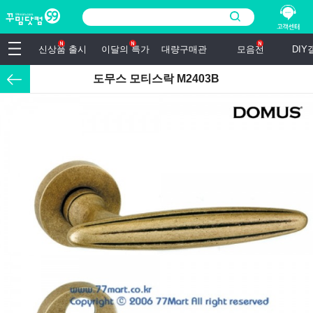
신상품 출시
이달의 특가
대량구매관
모음전
DI
도무스 모티스락 M2403B