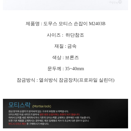
제품명 : 도무스 모티스 손잡이 M2403B
사이즈 : 하단참조
재질 : 금속
색상 : 브론즈
문두께 : 35~40mm
잠금방식 : 열쇠방식 잠금장치(프로파일 실린더)