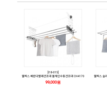
[I18-015]
웰렉스 베란다빨래건조대 볼체인수동건조대 CH4170
웰렉스 슬라
99,000원