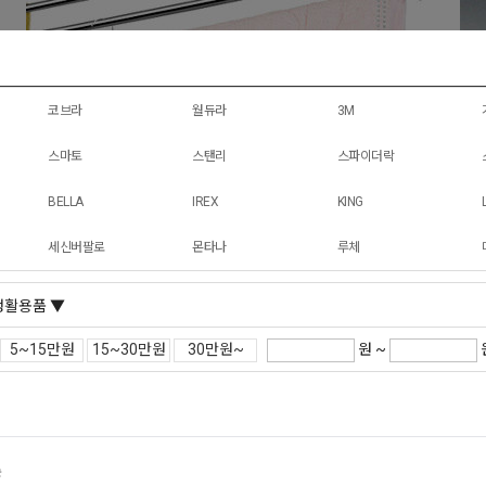
코브라
월듀라
3M
스마토
스탠리
스파이더락
BELLA
IREX
KING
세신버팔로
몬타나
루체
생활용품 ▼
원 ~
5~15만원
15~30만원
30만원~
순