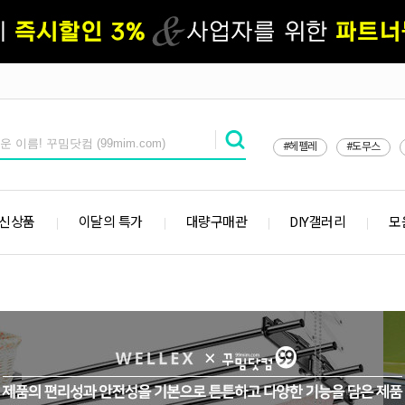
#헤펠레
#도무스
 신상품
이달의 특가
대량구매관
DIY갤러리
모