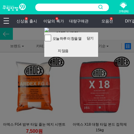
신상품 출시
이달의 특가
대량구매관
모음전
DI
아덱스(18)
닫기
오늘 하루 이 창을 열
브랜드
카테고리
상세검색
인기순
지 않음
아덱스 FG4 밤부 타일 줄눈 메지 시멘트
아덱스 X18 대형 타일 본드 접착제
15kg
7,500원