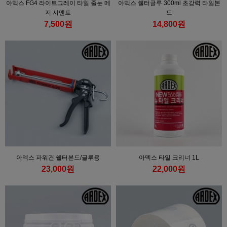
아덱스 FG4 라이트그레이 타일 줄눈 메
아덱스 쉘터글루 300ml 초강력 타일본
지 시멘트
드
7,500원
14,800원
아덱스 파워건 쉘터본드/글루용
아덱스 타일 크리너 1L
23,000원
22,000원