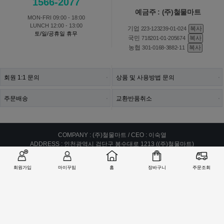
1566-2077
예금주 : (주)철물마트
MON-FRI 09:00 - 18:00
LUNCH 12:00 - 13:00
기업
복사
223-123239-01-024
토/일/공휴일 휴무
국민
복사
718201-01-205674
농협
복사
301-0168-3882-11
회원 1:1 문의
상품 및 사용방법 문의
주문배송
교환반품취소
COMPANY : (주)철물마트 / CEO : 이숙열
ADDRESS : 인천광역시 검단구 봉수대로 1213 ((주)철물마트)
CALL CENTER :
1566-2077
| FAX : 0303-0202-2077
E-MAIL : help@99mim.com
회원가입
마이꾸밈
홈
장바구니
주문조회
개인정보보호책임자 : 이숙열
사업자등록번호 : 305-86-38841
[사업자확인]
통신판매업 신고번호 : 2016-인천서구-0910호