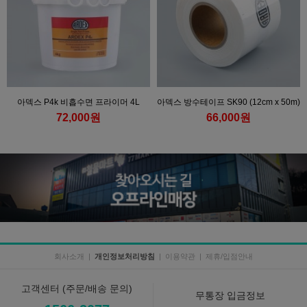
아덱스 P4k 비흡수면 프라이머 4L
아덱스 방수테이프 SK90 (12cm x 50m)
72,000원
66,000원
회사소개
|
개인정보처리방침
|
이용약관
|
제휴/입점안내
고객센터 (주문/배송 문의)
무통장 입금정보