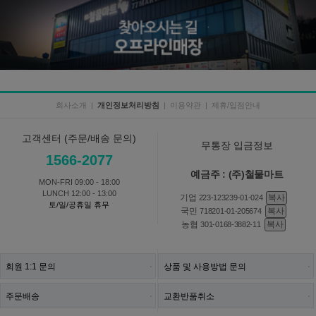
회사소개
|
개인정보처리방침
|
이용약관
|
제휴/입점안내
고객센터 (주문/배송 문의)
무통장 입금정보
1566-2077
예금주 : (주)철물마트
MON-FRI 09:00 - 18:00
LUNCH 12:00 - 13:00
기업
복사
223-123239-01-024
토/일/공휴일 휴무
국민
복사
718201-01-205674
농협
복사
301-0168-3882-11
회원 1:1 문의
상품 및 사용방법 문의
주문배송
교환반품취소