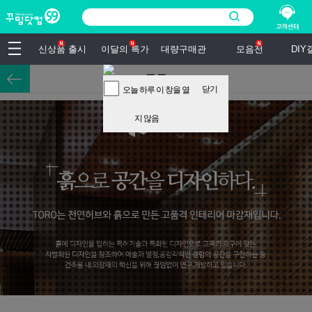
신상품 출시
이달의 특가
대량구매관
모음전
DI
토로
닫기
오늘 하루 이 창을 열
지 않음