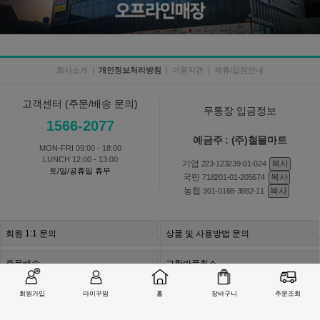
회사소개
|
개인정보처리방침
|
이용약관
|
제휴/입점안내
고객센터 (주문/배송 문의)
무통장 입금정보
1566-2077
예금주 : (주)철물마트
MON-FRI 09:00 - 18:00
LUNCH 12:00 - 13:00
기업
복사
223-123239-01-024
토/일/공휴일 휴무
국민
복사
718201-01-205674
농협
복사
301-0168-3882-11
회원 1:1 문의
상품 및 사용방법 문의
주문배송
교환반품취소
회원가입
마이꾸밈
홈
장바구니
주문조회
COMPANY : (주)철물마트 / CEO : 이숙열