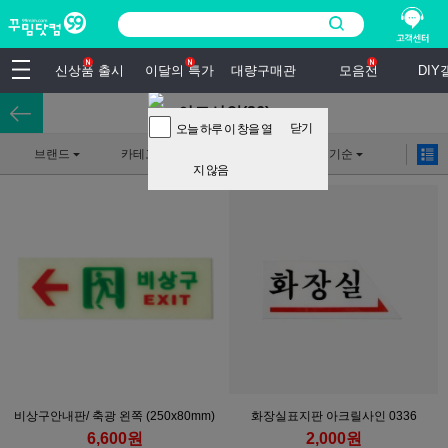
신상품 출시
이달의 특가
대량구매관
모음전
DI
아트사인(26)
닫기
오늘 하루 이 창을 열
브랜드
카테고리
상세검색
인기순
지 않음
비상구안내판/ 축광 왼쪽 (250x80mm)
화장실표지판 아크릴사인 0336
6,600원
2,000원