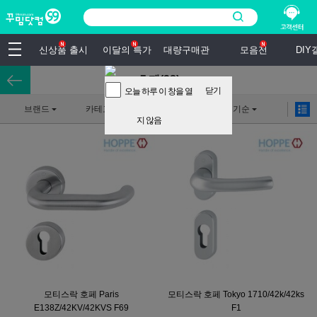
신상품 출시
이달의 특가
대량구매관
모음전
DI
호페(38)
닫기
오늘 하루 이 창을 열
브랜드
카테고리
상세검색
인기순
지 않음
모티스락 호페 Paris
모티스락 호페 Tokyo 1710/42k/42ks
E138Z/42KV/42KVS F69
F1