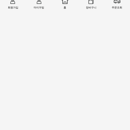
MON-FRI 09:00 - 18:00
LUNCH 12:00 - 13:00
기업
복사
회원가입
마이꾸밈
홈
장바구니
주문조회
223-123239-01-024
토/일/공휴일 휴무
국민
복사
718201-01-205674
농협
복사
301-0168-3882-11
회원 1:1 문의
상품 및 사용방법 문의
주문배송
교환반품취소
COMPANY : (주)철물마트 / CEO : 이숙열
ADDRESS : 인천광역시 검단구 봉수대로 1213 ((주)철물마트)
CALL CENTER :
1566-2077
| FAX : 0303-0202-2077
E-MAIL : help@99mim.com
개인정보보호책임자 : 이숙열
사업자등록번호 : 305-86-38841
[사업자확인]
통신판매업 신고번호 : 2016-인천서구-0910호